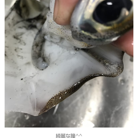
綺麗な瞳^^