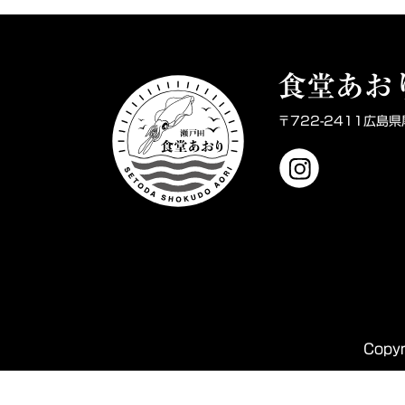
食堂あお
〒722-2411広島
Copy