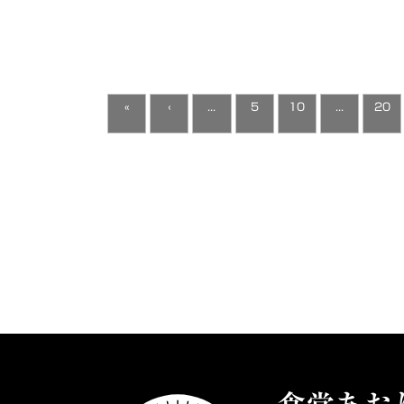
«
‹
...
5
10
...
20